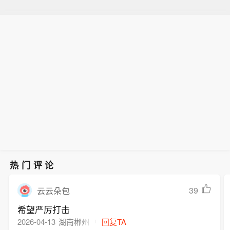
民。
编辑|
程鹏 杜恒峰
校对|
陈柯名
每日经济新闻综合自参考消息、新华社、红星新
闻、央视新闻