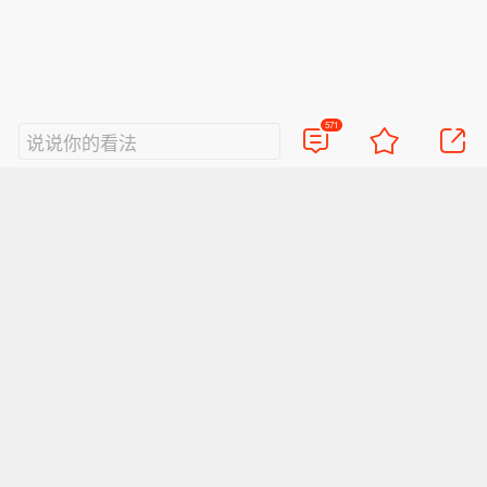
好的评论会让人崇拜
查看571条评论
571
说说你的看法