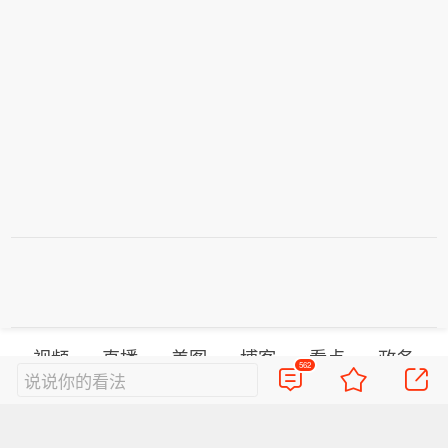
视频
直播
美图
博客
看点
政务
562
说说你的看法
搞笑
八卦
情感
旅游
佛学
众测