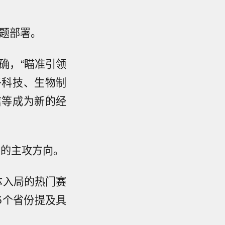
点题部署。
确，“瞄准引领
子科技、生物制
信等成为新的经
展的主攻方向。
体入局的热门赛
5个省份提及具