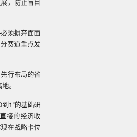
发展，防止盲目
—必须摒弃面面
细分赛道重点发
。先行布局的省
高地。
到1”的基础研
直接的经济收
体现在战略卡位